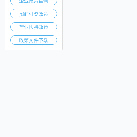
企业政策咨询
招商引资政策
产业扶持政策
政策文件下载