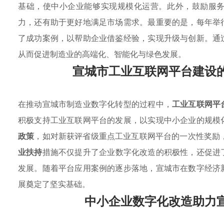
基础，使中小企业能够实现规模化运营。此外，鼓励服
力，还有助于更好地满足市场需求。最重要的是，每年举
了成功案例，以帮助企业借鉴经验，实现升级与创新。通
从而促进制造业的高端化、智能化与绿色发展。
宣城市工业互联网平台建设
在推动宣城市制造业数字化转型的过程中，
工业互联网平
积极支持工业互联网平台的发展，以实现中小企业的规模
政策
，如对新获评省级重点工业互联网平台的一次性奖励
业扶持
措施不仅提升了企业数字化改造的积极性，还促进
发展。随着平台应用案例的逐步落地，宣城市在数字经济
展奠定了坚实基础。
中小企业数字化改造助力