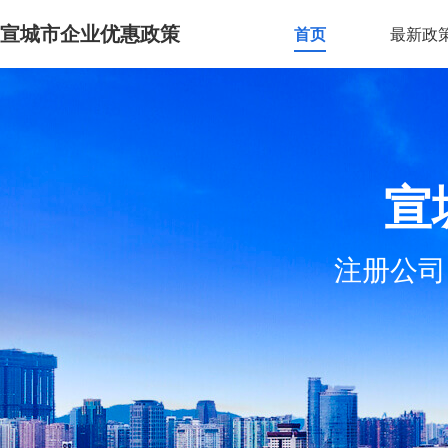
宣城市企业优惠政策
首页
最新政
宣
注册公司